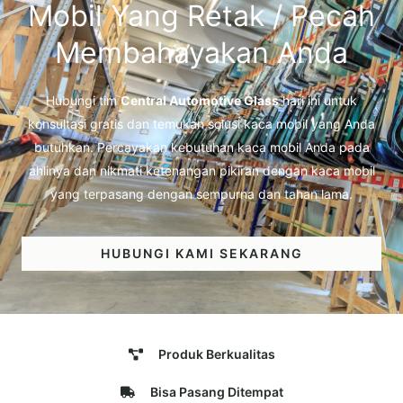
Mobil Yang Retak / Pecah
Membahayakan Anda
Hubungi tim
Central Automotive Glass
hari ini untuk
konsultasi gratis dan temukan solusi kaca mobil yang Anda
butuhkan. Percayakan kebutuhan kaca mobil Anda pada
ahlinya dan nikmati ketenangan pikiran dengan kaca mobil
yang terpasang dengan sempurna dan tahan lama.
HUBUNGI KAMI SEKARANG
Produk Berkualitas
Bisa Pasang Ditempat