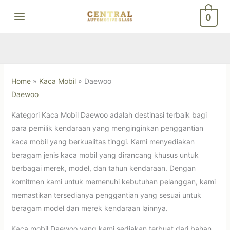
Skip
0
to
content
Home
»
Kaca Mobil
»
Daewoo
Daewoo
Kategori Kaca Mobil Daewoo adalah destinasi terbaik bagi
para pemilik kendaraan yang menginginkan penggantian
kaca mobil yang berkualitas tinggi. Kami menyediakan
beragam jenis kaca mobil yang dirancang khusus untuk
berbagai merek, model, dan tahun kendaraan. Dengan
komitmen kami untuk memenuhi kebutuhan pelanggan, kami
memastikan tersedianya penggantian yang sesuai untuk
beragam model dan merek kendaraan lainnya.
Kaca mobil Daewoo yang kami sediakan terbuat dari bahan