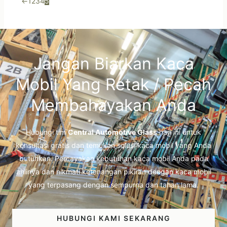
←
1
2
3
4
5
Jangan Biarkan Kaca
Mobil Yang Retak / Pecah
Membahayakan Anda
Hubungi tim
Central Automotive Glass
hari ini untuk
konsultasi gratis dan temukan solusi kaca mobil yang Anda
butuhkan. Percayakan kebutuhan kaca mobil Anda pada
ahlinya dan nikmati ketenangan pikiran dengan kaca mobil
yang terpasang dengan sempurna dan tahan lama.
HUBUNGI KAMI SEKARANG