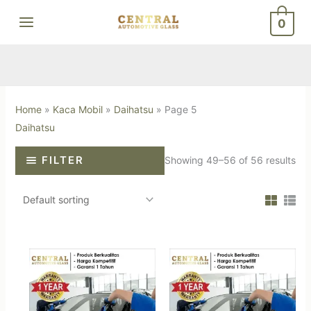
Skip
0
to
content
Home
»
Kaca Mobil
»
Daihatsu
»
Page 5
Daihatsu
FILTER
Showing 49–56 of 56 results