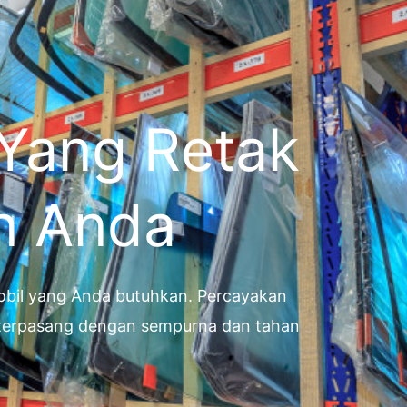
 Yang Retak
n Anda
 mobil yang Anda butuhkan. Percayakan
g terpasang dengan sempurna dan tahan