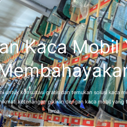
an Kaca Mobil
 Membahayaka
ini untuk konsultasi gratis dan temukan solusi kaca
nikmati ketenangan pikiran dengan kaca mobil yan
lama.