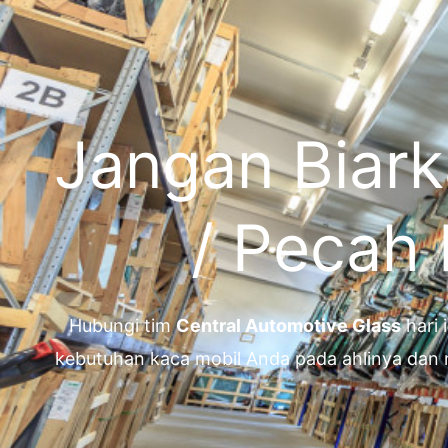
Jangan Biark
/ Pecah
Hubungi tim
Central Automotive Glass
hari 
kebutuhan kaca mobil Anda pada ahlinya dan 