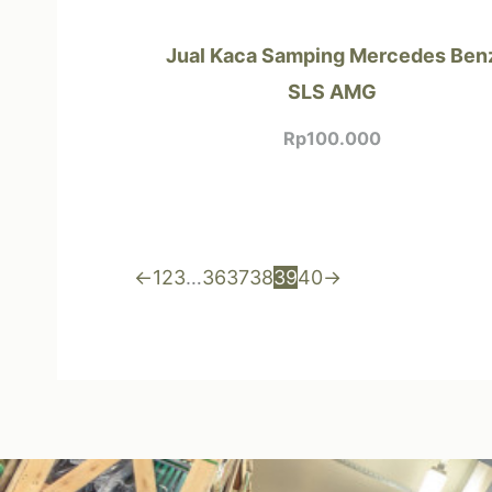
Jual Kaca Samping Mercedes Ben
SLS AMG
Rp
100.000
←
1
2
3
…
36
37
38
39
40
→