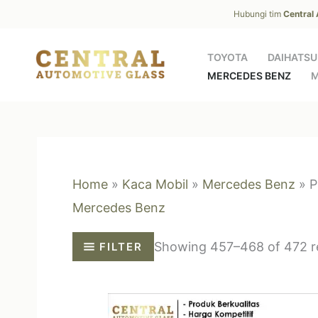
Skip
Hubungi tim
Central
to
content
TOYOTA
DAIHATSU
MERCEDES BENZ
M
Home
»
Kaca Mobil
»
Mercedes Benz
»
P
Mercedes Benz
Showing 457–468 of 472 re
FILTER