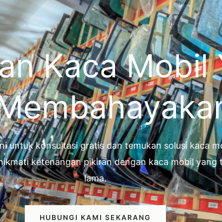
an Kaca Mobil
 Membahayaka
ini untuk konsultasi gratis dan temukan solusi kaca
nikmati ketenangan pikiran dengan kaca mobil yan
lama.
HUBUNGI KAMI SEKARANG