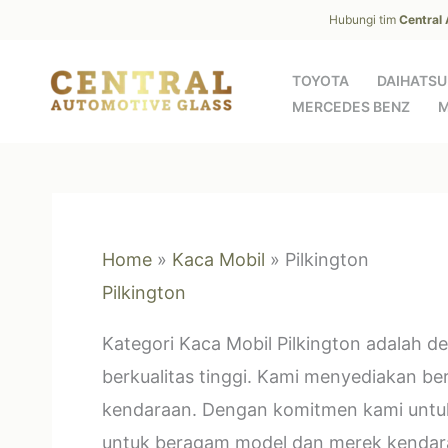
Skip
Hubungi tim
Central
to
content
TOYOTA
DAIHATSU
MERCEDES BENZ
M
Home
»
Kaca Mobil
»
Pilkington
Pilkington
Kategori Kaca Mobil Pilkington adalah d
berkualitas tinggi. Kami menyediakan b
kendaraan. Dengan komitmen kami untu
untuk beragam model dan merek kendara