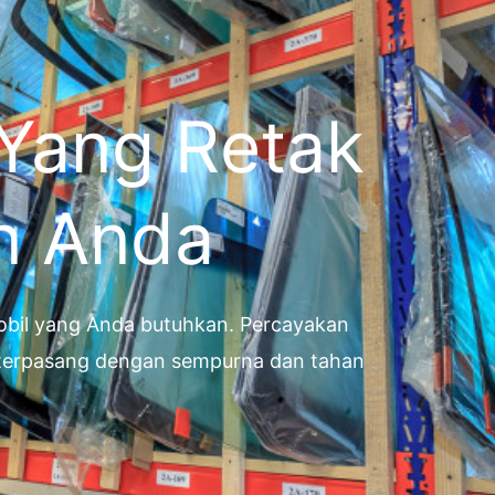
 Yang Retak
n Anda
 mobil yang Anda butuhkan. Percayakan
g terpasang dengan sempurna dan tahan