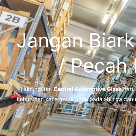
Jangan Biark
/ Pecah
Hubungi tim
Central Automotive Glass
hari 
kebutuhan kaca mobil Anda pada ahlinya dan 