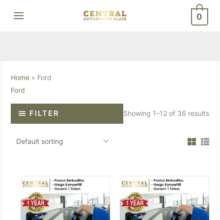
Skip
0
to
content
Home
»
Ford
Ford
FILTER
Showing 1–12 of 36 results