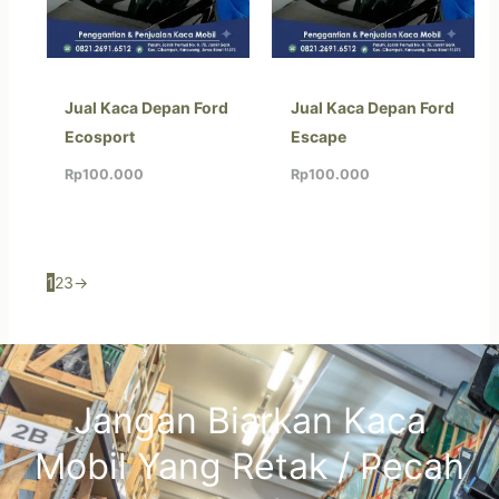
Jual Kaca Depan Ford
Jual Kaca Depan Ford
Ecosport
Escape
Rp
100.000
Rp
100.000
1
2
3
→
Jangan Biarkan Kaca
Mobil Yang Retak / Pecah