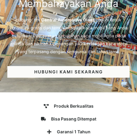
Membahayakan Anda
Hubungi tim
Central Automotive Glass
hari ini untuk
konsultasi gratis dan temukan solusi kaca mobil yang Anda
butuhkan. Percayakan kebutuhan kaca mobil Anda pada
ahlinya dan nikmati ketenangan pikiran dengan kaca mobil
yang terpasang dengan sempurna dan tahan lama.
HUBUNGI KAMI SEKARANG
Produk Berkualitas
Bisa Pasang Ditempat
Garansi 1 Tahun