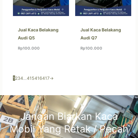
Jual Kaca Belakang
Jual Kaca Belakang
Audi Q5
Audi Q7
Rp
100.000
Rp
100.000
1
2
3
4
…
415
416
417
→
Jangan Biarkan Kaca
Mobil Yang Retak / Pecah