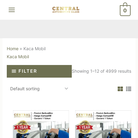
Skip
0
to
content
Home
»
Kaca Mobil
Kaca Mobil
FILTER
Showing 1–12 of 4999 results