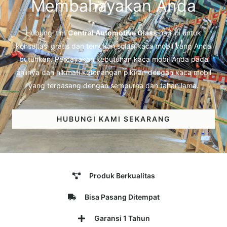
Membahayakan Anda
Hubungi tim
Central Automotive Glass
hari ini untuk
konsultasi gratis dan temukan solusi kaca mobil yang Anda
butuhkan. Percayakan kebutuhan kaca mobil Anda pada
ahlinya dan nikmati ketenangan pikiran dengan kaca mobil
yang terpasang dengan sempurna dan tahan lama.
HUBUNGI KAMI SEKARANG
Produk Berkualitas
Bisa Pasang Ditempat
Garansi 1 Tahun