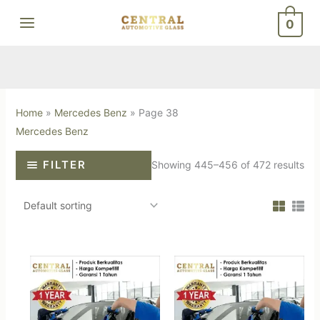
Skip
0
to
content
Home
»
Mercedes Benz
»
Page 38
Mercedes Benz
FILTER
Showing 445–456 of 472 results