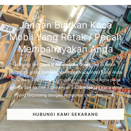
Jangan Biarkan Kaca
Mobil Yang Retak / Pecah
Membahayakan Anda
Hubungi tim
Central Automotive Glass
hari ini untuk
konsultasi gratis dan temukan solusi kaca mobil yang Anda
butuhkan. Percayakan kebutuhan kaca mobil Anda pada
ahlinya dan nikmati ketenangan pikiran dengan kaca mobil
yang terpasang dengan sempurna dan tahan lama.
HUBUNGI KAMI SEKARANG