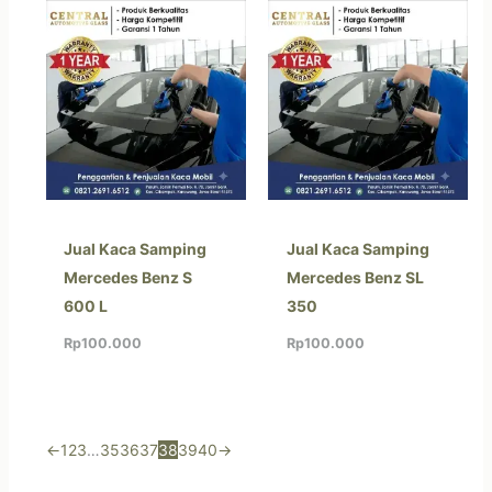
Jual Kaca Samping
Jual Kaca Samping
Mercedes Benz S
Mercedes Benz SL
600 L
350
Rp
100.000
Rp
100.000
←
1
2
3
…
35
36
37
38
39
40
→