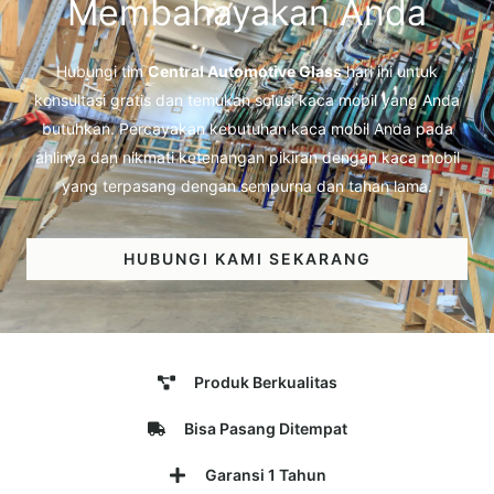
Membahayakan Anda
Hubungi tim
Central Automotive Glass
hari ini untuk
konsultasi gratis dan temukan solusi kaca mobil yang Anda
butuhkan. Percayakan kebutuhan kaca mobil Anda pada
ahlinya dan nikmati ketenangan pikiran dengan kaca mobil
yang terpasang dengan sempurna dan tahan lama.
HUBUNGI KAMI SEKARANG
Produk Berkualitas
Bisa Pasang Ditempat
Garansi 1 Tahun