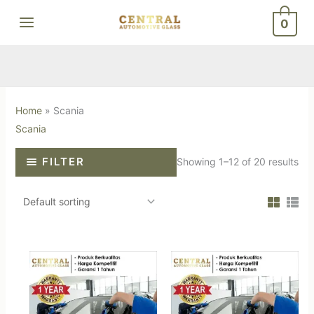
Skip
0
to
content
Home
»
Scania
Scania
FILTER
Showing 1–12 of 20 results