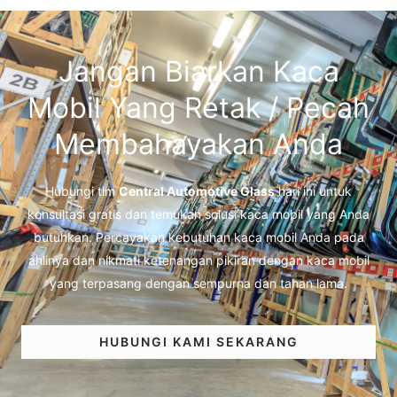
Jangan Biarkan Kaca
Mobil Yang Retak / Pecah
Membahayakan Anda
Hubungi tim
Central Automotive Glass
hari ini untuk
konsultasi gratis dan temukan solusi kaca mobil yang Anda
butuhkan. Percayakan kebutuhan kaca mobil Anda pada
ahlinya dan nikmati ketenangan pikiran dengan kaca mobil
yang terpasang dengan sempurna dan tahan lama.
HUBUNGI KAMI SEKARANG