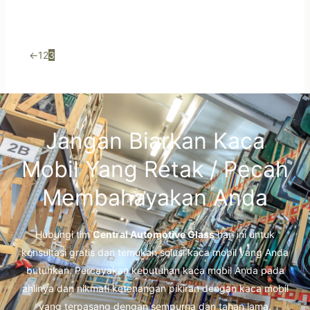
←
1
2
3
Jangan Biarkan Kaca
Mobil Yang Retak / Pecah
Membahayakan Anda
Hubungi tim
Central Automotive Glass
hari ini untuk
konsultasi gratis dan temukan solusi kaca mobil yang Anda
butuhkan. Percayakan kebutuhan kaca mobil Anda pada
ahlinya dan nikmati ketenangan pikiran dengan kaca mobil
yang terpasang dengan sempurna dan tahan lama.