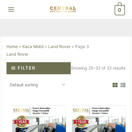
Skip
0
to
content
Home
»
Kaca Mobil
»
Land Rover
»
Page 3
Land Rover
FILTER
Showing 25–32 of 32 results