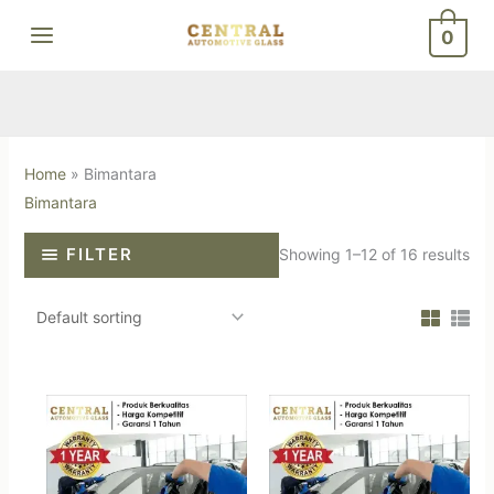
Skip
0
to
content
Home
»
Bimantara
Bimantara
FILTER
Showing 1–12 of 16 results