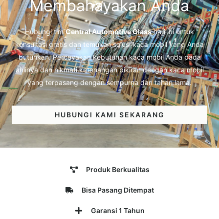
Membahayakan Anda
Hubungi tim
Central Automotive Glass
hari ini untuk
konsultasi gratis dan temukan solusi kaca mobil yang Anda
butuhkan. Percayakan kebutuhan kaca mobil Anda pada
ahlinya dan nikmati ketenangan pikiran dengan kaca mobil
yang terpasang dengan sempurna dan tahan lama.
HUBUNGI KAMI SEKARANG
Produk Berkualitas
Bisa Pasang Ditempat
Garansi 1 Tahun