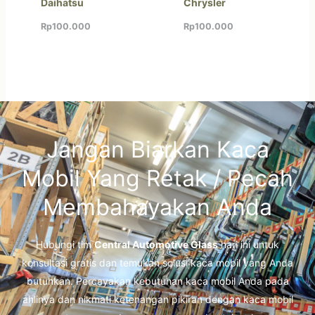
Daihatsu
Chrysler
Rp
100.000
Rp
100.000
Jangan Biarkan Kaca
Mobil Yang Retak / Pecah
Membahayakan Anda
Hubungi tim
Central Automotive Glass
hari ini untuk
konsultasi gratis dan temukan solusi kaca mobil yang Anda
butuhkan. Percayakan kebutuhan kaca mobil Anda pada
ahlinya dan nikmati ketenangan pikiran dengan kaca mobil