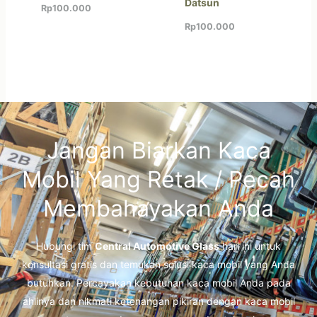
Datsun
Rp
100.000
Rp
100.000
Jangan Biarkan Kaca
Mobil Yang Retak / Pecah
Membahayakan Anda
Hubungi tim
Central Automotive Glass
hari ini untuk
konsultasi gratis dan temukan solusi kaca mobil yang Anda
butuhkan. Percayakan kebutuhan kaca mobil Anda pada
ahlinya dan nikmati ketenangan pikiran dengan kaca mobil