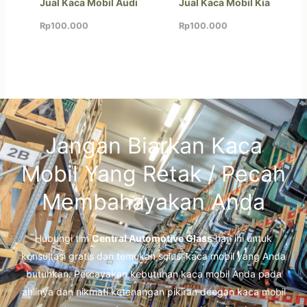
Jual Kaca Mobil Audi
Jual Kaca Mobil Kia
Rp
100.000
Rp
100.000
Jangan Biarkan Kaca
Mobil Yang Retak / Pecah
Membahayakan Anda
Hubungi tim
Central Automotive Glass
hari ini untuk
konsultasi gratis dan temukan solusi kaca mobil yang Anda
butuhkan. Percayakan kebutuhan kaca mobil Anda pada
ahlinya dan nikmati ketenangan pikiran dengan kaca mobil