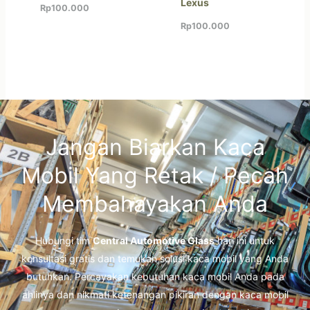
Lexus
Rp
100.000
Rp
100.000
Jangan Biarkan Kaca
Mobil Yang Retak / Pecah
Membahayakan Anda
Hubungi tim
Central Automotive Glass
hari ini untuk
konsultasi gratis dan temukan solusi kaca mobil yang Anda
butuhkan. Percayakan kebutuhan kaca mobil Anda pada
ahlinya dan nikmati ketenangan pikiran dengan kaca mobil