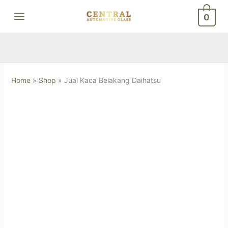
Skip
0
to
content
Home
»
Shop
»
Jual Kaca Belakang Daihatsu