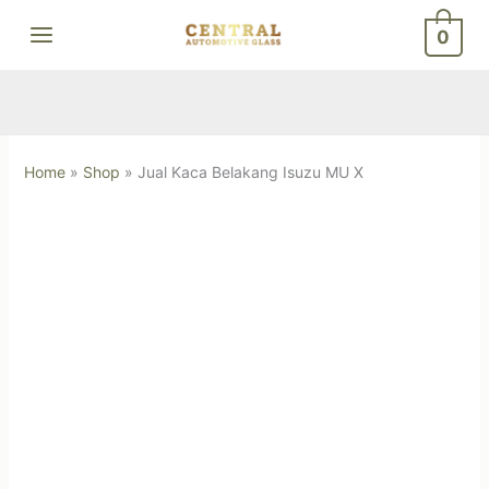
Skip
0
to
content
Home
»
Shop
»
Jual Kaca Belakang Isuzu MU X