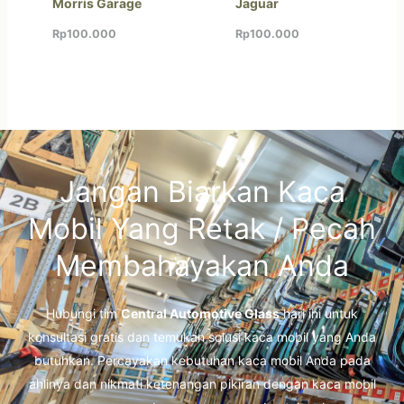
Morris Garage
Jaguar
Rp
100.000
Rp
100.000
Jangan Biarkan Kaca
Mobil Yang Retak / Pecah
Membahayakan Anda
Hubungi tim
Central Automotive Glass
hari ini untuk
konsultasi gratis dan temukan solusi kaca mobil yang Anda
butuhkan. Percayakan kebutuhan kaca mobil Anda pada
ahlinya dan nikmati ketenangan pikiran dengan kaca mobil