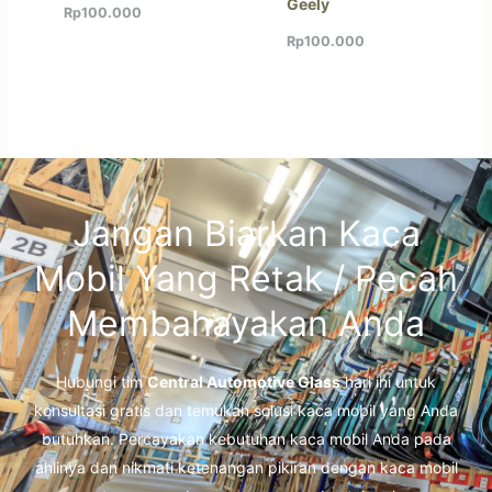
Geely
Rp
100.000
Rp
100.000
Jangan Biarkan Kaca
Mobil Yang Retak / Pecah
Membahayakan Anda
Hubungi tim
Central Automotive Glass
hari ini untuk
konsultasi gratis dan temukan solusi kaca mobil yang Anda
butuhkan. Percayakan kebutuhan kaca mobil Anda pada
ahlinya dan nikmati ketenangan pikiran dengan kaca mobil