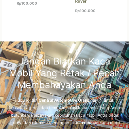
Rover
Rp
100.000
Rp
100.000
Jangan Biarkan Kaca
Mobil Yang Retak / Pecah
Membahayakan Anda
Hubungi tim
Central Automotive Glass
hari ini untuk
konsultasi gratis dan temukan solusi kaca mobil yang Anda
butuhkan. Percayakan kebutuhan kaca mobil Anda pada
ahlinya dan nikmati ketenangan pikiran dengan kaca mobil