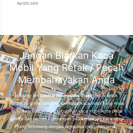
Rp
100.000
Jangan Biarkan Kaca
Mobil Yang Retak / Pecah
Membahayakan Anda
Hubungi tim
Central Automotive Glass
hari ini untuk
konsultasi gratis dan temukan solusi kaca mobil yang Anda
butuhkan. Percayakan kebutuhan kaca mobil Anda pada
ahlinya dan nikmati ketenangan pikiran dengan kaca mobil
yang terpasang dengan sempurna dan tahan lama.