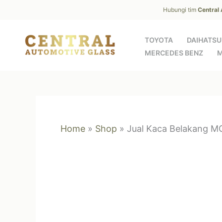
Skip
Hubungi tim
Central
to
content
TOYOTA
DAIHATSU
MERCEDES BENZ
M
Home
»
Shop
»
Jual Kaca Belakang M