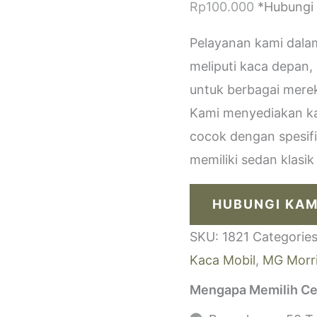
Rp
100.000
*Hubungi
Pelayanan kami dala
meliputi kaca depan,
untuk berbagai merek
Kami menyediakan kac
cocok dengan spesif
memiliki sedan klasi
HUBUNGI KAM
SKU:
1821
Categorie
Kaca Mobil
,
MG Morri
Mengapa Memilih Ce