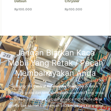
Datsun
Chrysler
Rp
100.000
Rp
100.000
Jangan Biarkan Kaca
Mobil Yang Retak / Pecah
Membahayakan Anda
Hubungi tim
Central Automotive Glass
hari ini untuk
konsultasi gratis dan temukan solusi kaca mobil yang Anda
butuhkan. Percayakan kebutuhan kaca mobil Anda pada
ahlinya dan nikmati ketenangan pikiran dengan kaca mobil