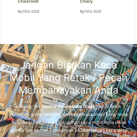
Chevrolet
Chery
Rp
100.000
Rp
100.000
Jangan Biarkan Kaca
Mobil Yang Retak / Pecah
Membahayakan Anda
Hubungi tim
Central Automotive Glass
hari ini untuk
konsultasi gratis dan temukan solusi kaca mobil yang Anda
butuhkan. Percayakan kebutuhan kaca mobil Anda pada
ahlinya dan nikmati ketenangan pikiran dengan kaca mobil