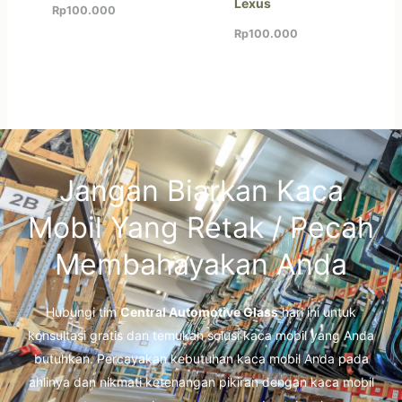
Lexus
Rp
100.000
Rp
100.000
Jangan Biarkan Kaca
Mobil Yang Retak / Pecah
Membahayakan Anda
Hubungi tim
Central Automotive Glass
hari ini untuk
konsultasi gratis dan temukan solusi kaca mobil yang Anda
butuhkan. Percayakan kebutuhan kaca mobil Anda pada
ahlinya dan nikmati ketenangan pikiran dengan kaca mobil