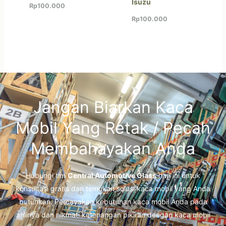
Isuzu
Rp
100.000
Rp
100.000
Jangan Biarkan Kaca
Mobil Yang Retak / Pecah
Membahayakan Anda
Hubungi tim
Central Automotive Glass
hari ini untuk
konsultasi gratis dan temukan solusi kaca mobil yang Anda
butuhkan. Percayakan kebutuhan kaca mobil Anda pada
ahlinya dan nikmati ketenangan pikiran dengan kaca mobil