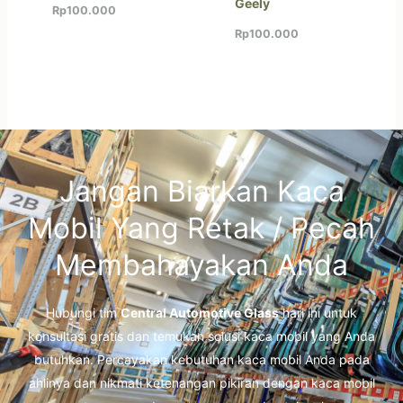
Geely
Rp
100.000
Rp
100.000
Jangan Biarkan Kaca
Mobil Yang Retak / Pecah
Membahayakan Anda
Hubungi tim
Central Automotive Glass
hari ini untuk
konsultasi gratis dan temukan solusi kaca mobil yang Anda
butuhkan. Percayakan kebutuhan kaca mobil Anda pada
ahlinya dan nikmati ketenangan pikiran dengan kaca mobil