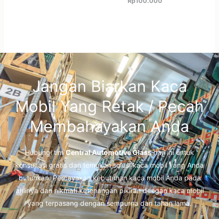
Rp
100.000
Jangan Biarkan Kaca
Mobil Yang Retak / Pecah
Membahayakan Anda
Hubungi tim
Central Automotive Glass
hari ini untuk
konsultasi gratis dan temukan solusi kaca mobil yang Anda
butuhkan. Percayakan kebutuhan kaca mobil Anda pada
ahlinya dan nikmati ketenangan pikiran dengan kaca mobil
yang terpasang dengan sempurna dan tahan lama.