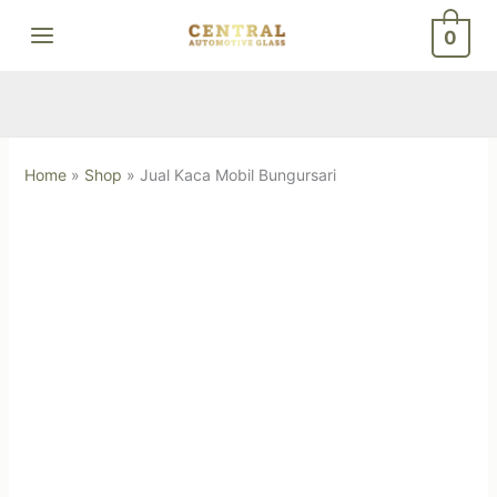
Skip
0
to
content
Home
»
Shop
»
Jual Kaca Mobil Bungursari