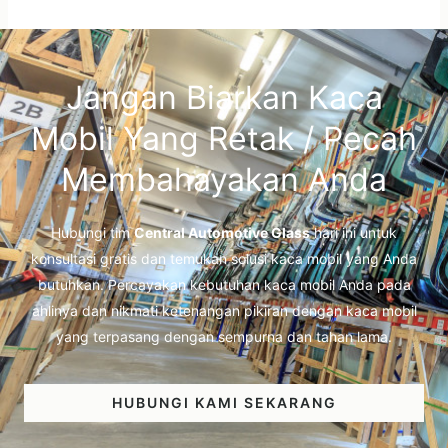
Jangan Biarkan Kaca
Mobil Yang Retak / Pecah
Membahayakan Anda
Hubungi tim
Central Automotive Glass
hari ini untuk
konsultasi gratis dan temukan solusi kaca mobil yang Anda
butuhkan. Percayakan kebutuhan kaca mobil Anda pada
ahlinya dan nikmati ketenangan pikiran dengan kaca mobil
yang terpasang dengan sempurna dan tahan lama.
HUBUNGI KAMI SEKARANG