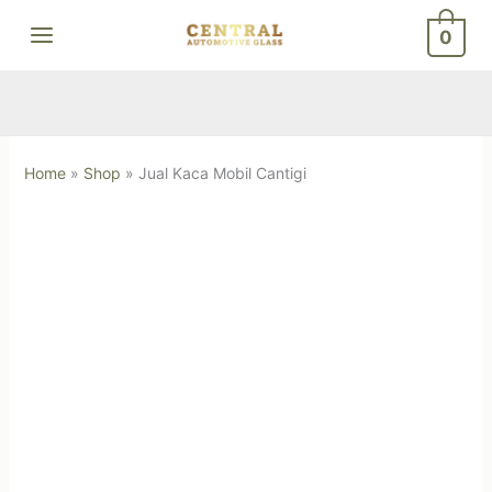
Skip
0
to
content
Home
»
Shop
»
Jual Kaca Mobil Cantigi