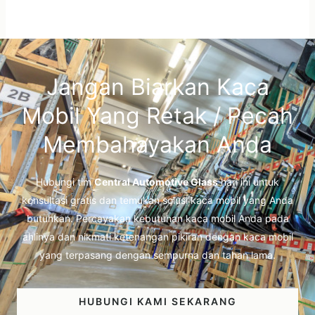
Jangan Biarkan Kaca
Mobil Yang Retak / Pecah
Membahayakan Anda
Hubungi tim
Central Automotive Glass
hari ini untuk
konsultasi gratis dan temukan solusi kaca mobil yang Anda
butuhkan. Percayakan kebutuhan kaca mobil Anda pada
ahlinya dan nikmati ketenangan pikiran dengan kaca mobil
yang terpasang dengan sempurna dan tahan lama.
HUBUNGI KAMI SEKARANG