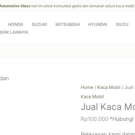
 Automotive Glass
hari ini untuk konsultasi gratis dan temukan solusi kaca mobi
HONDA
SUZUKI
MITSUBISHI
HYUNDAI
ISUZU
ERK LAINNYA
ndan
Home
/
Kaca Mobil
/ Jual
Kaca Mobil
Jual Kaca M
Rp
100.000
*Hubungi
Pelayanan kami dala