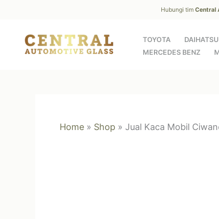
Skip
Hubungi tim
Central
to
content
TOYOTA
DAIHATSU
MERCEDES BENZ
M
Home
»
Shop
»
Jual Kaca Mobil Ciwa