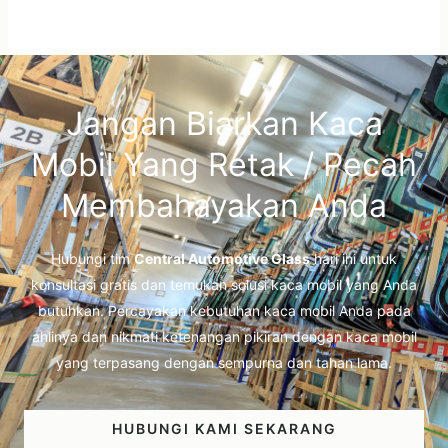
Jangan Biarkan Kaca
Mobil Yang Retak / Pecah
Membahayakan Anda
Hubungi tim
Central Automotive Glass
hari ini untuk
konsultasi gratis dan temukan solusi kaca mobil yang Anda
butuhkan. Percayakan kebutuhan kaca mobil Anda pada
ahlinya dan nikmati ketenangan pikiran dengan kaca mobil
yang terpasang dengan sempurna dan tahan lama.
HUBUNGI KAMI SEKARANG