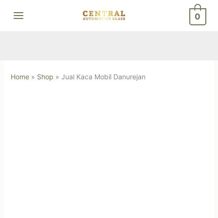
Skip
0
to
content
Home
»
Shop
»
Jual Kaca Mobil Danurejan