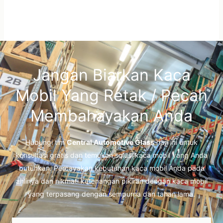
Jangan Biarkan Kaca
Mobil Yang Retak / Pecah
Membahayakan Anda
Hubungi tim
Central Automotive Glass
hari ini untuk
konsultasi gratis dan temukan solusi kaca mobil yang Anda
butuhkan. Percayakan kebutuhan kaca mobil Anda pada
ahlinya dan nikmati ketenangan pikiran dengan kaca mobil
yang terpasang dengan sempurna dan tahan lama.