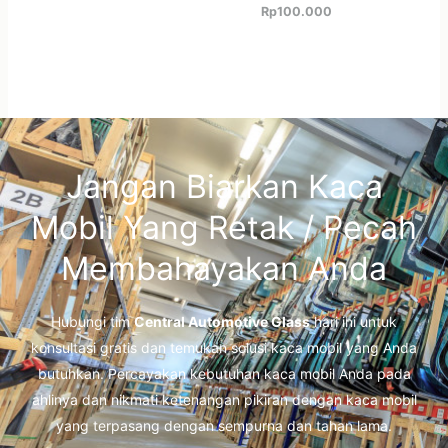
Rp
100.000
Jangan Biarkan Kaca
Mobil Yang Retak / Pecah
Membahayakan Anda
Hubungi tim
Central Automotive Glass
hari ini untuk
konsultasi gratis dan temukan solusi kaca mobil yang Anda
butuhkan. Percayakan kebutuhan kaca mobil Anda pada
ahlinya dan nikmati ketenangan pikiran dengan kaca mobil
yang terpasang dengan sempurna dan tahan lama.