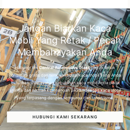
Jangan Biarkan Kaca
Mobil Yang Retak / Pecah
Membahayakan Anda
Hubungi tim
Central Automotive Glass
hari ini untuk
konsultasi gratis dan temukan solusi kaca mobil yang Anda
butuhkan. Percayakan kebutuhan kaca mobil Anda pada
ahlinya dan nikmati ketenangan pikiran dengan kaca mobil
yang terpasang dengan sempurna dan tahan lama.
HUBUNGI KAMI SEKARANG