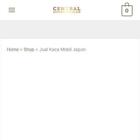
Skip
0
to
content
Home
»
Shop
»
Jual Kaca Mobil Jepon