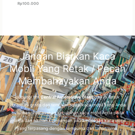
Rp
100.000
Jangan Biarkan Kaca
Mobil Yang Retak / Pecah
Membahayakan Anda
Hubungi tim
Central Automotive Glass
hari ini untuk
konsultasi gratis dan temukan solusi kaca mobil yang Anda
butuhkan. Percayakan kebutuhan kaca mobil Anda pada
ahlinya dan nikmati ketenangan pikiran dengan kaca mobil
yang terpasang dengan sempurna dan tahan lama.