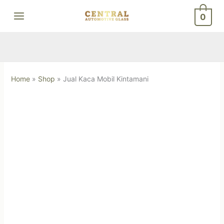
Skip
0
to
content
Home
»
Shop
»
Jual Kaca Mobil Kintamani