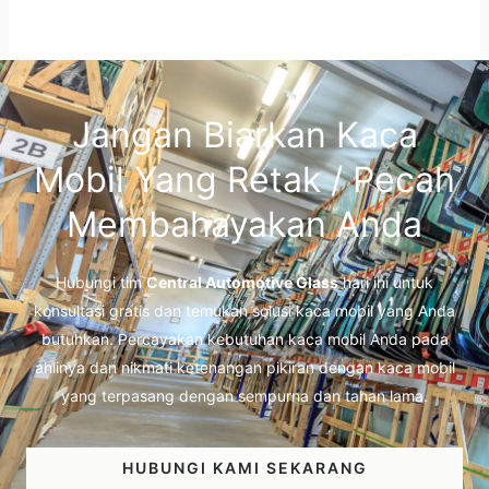
Jangan Biarkan Kaca
Mobil Yang Retak / Pecah
Membahayakan Anda
Hubungi tim
Central Automotive Glass
hari ini untuk
konsultasi gratis dan temukan solusi kaca mobil yang Anda
butuhkan. Percayakan kebutuhan kaca mobil Anda pada
ahlinya dan nikmati ketenangan pikiran dengan kaca mobil
yang terpasang dengan sempurna dan tahan lama.
HUBUNGI KAMI SEKARANG