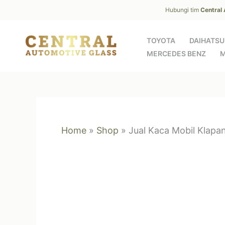
Skip
Hubungi tim
Central
to
content
TOYOTA
DAIHATSU
MERCEDES BENZ
M
Home
»
Shop
»
Jual Kaca Mobil Klapa