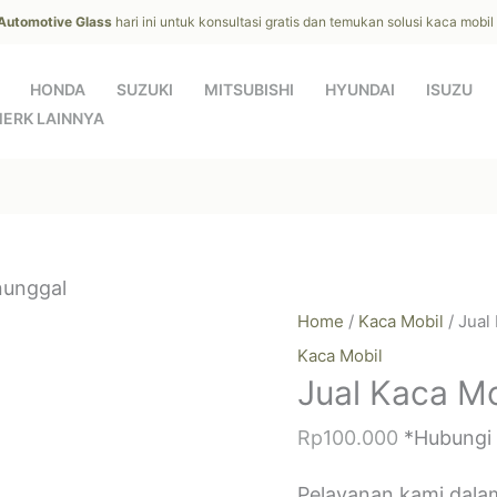
 Automotive Glass
hari ini untuk konsultasi gratis dan temukan solusi kaca mobi
HONDA
SUZUKI
MITSUBISHI
HYUNDAI
ISUZU
ERK LAINNYA
nunggal
Home
/
Kaca Mobil
/ Jual
Kaca Mobil
Jual Kaca M
Rp
100.000
*Hubungi
Pelayanan kami dala