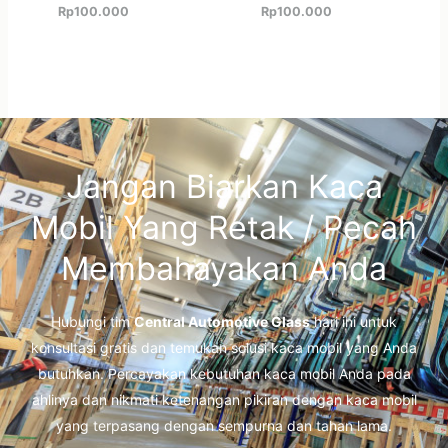
Rp
100.000
Rp
100.000
Jangan Biarkan Kaca
Mobil Yang Retak / Pecah
Membahayakan Anda
Hubungi tim
Central Automotive Glass
hari ini untuk
konsultasi gratis dan temukan solusi kaca mobil yang Anda
butuhkan. Percayakan kebutuhan kaca mobil Anda pada
ahlinya dan nikmati ketenangan pikiran dengan kaca mobil
yang terpasang dengan sempurna dan tahan lama.