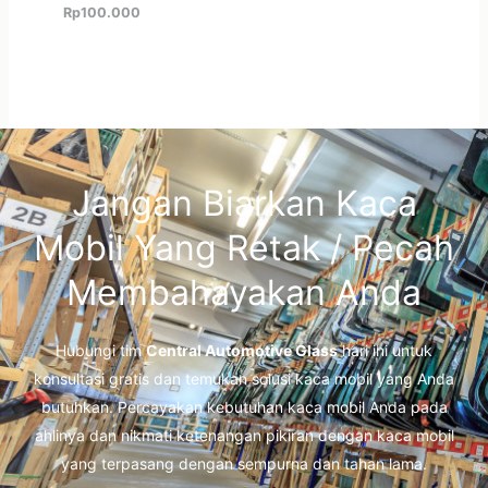
Rp
100.000
Jangan Biarkan Kaca
Mobil Yang Retak / Pecah
Membahayakan Anda
Hubungi tim
Central Automotive Glass
hari ini untuk
konsultasi gratis dan temukan solusi kaca mobil yang Anda
butuhkan. Percayakan kebutuhan kaca mobil Anda pada
ahlinya dan nikmati ketenangan pikiran dengan kaca mobil
yang terpasang dengan sempurna dan tahan lama.