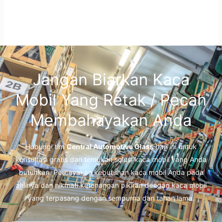
Jangan Biarkan Kaca
Mobil Yang Retak / Pecah
Membahayakan Anda
Hubungi tim
Central Automotive Glass
hari ini untuk
konsultasi gratis dan temukan solusi kaca mobil yang Anda
butuhkan. Percayakan kebutuhan kaca mobil Anda pada
ahlinya dan nikmati ketenangan pikiran dengan kaca mobil
yang terpasang dengan sempurna dan tahan lama.