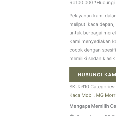
Rp
100.000
*Hubungi
Pelayanan kami dala
meliputi kaca depan,
untuk berbagai merek
Kami menyediakan kac
cocok dengan spesif
memiliki sedan klasi
HUBUNGI KAM
SKU:
610
Categories
Kaca Mobil
,
MG Morri
Mengapa Memilih Ce