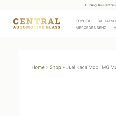
Skip
Hubungi tim
Central
to
content
TOYOTA
DAIHATSU
MERCEDES BENZ
M
Home
»
Shop
»
Jual Kaca Mobil MG Mo