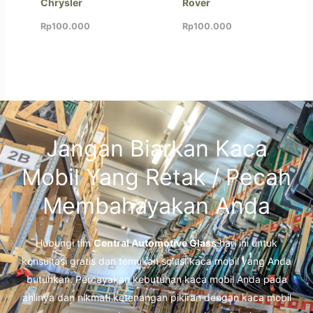
Chrysler
Rover
Rp
100.000
Rp
100.000
Jangan Biarkan Kaca
Mobil Yang Retak / Pecah
Membahayakan Anda
Hubungi tim
Central Automotive Glass
hari ini untuk
konsultasi gratis dan temukan solusi kaca mobil yang Anda
butuhkan. Percayakan kebutuhan kaca mobil Anda pada
ahlinya dan nikmati ketenangan pikiran dengan kaca mobil