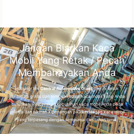
Jangan Biarkan Kaca
Mobil Yang Retak / Pecah
Membahayakan Anda
Hubungi tim
Central Automotive Glass
hari ini untuk
konsultasi gratis dan temukan solusi kaca mobil yang Anda
butuhkan. Percayakan kebutuhan kaca mobil Anda pada
ahlinya dan nikmati ketenangan pikiran dengan kaca mobil
yang terpasang dengan sempurna dan tahan lama.