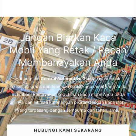
Jangan Biarkan Kaca
Mobil Yang Retak / Pecah
Membahayakan Anda
Hubungi tim
Central Automotive Glass
hari ini untuk
konsultasi gratis dan temukan solusi kaca mobil yang Anda
butuhkan. Percayakan kebutuhan kaca mobil Anda pada
ahlinya dan nikmati ketenangan pikiran dengan kaca mobil
yang terpasang dengan sempurna dan tahan lama.
HUBUNGI KAMI SEKARANG