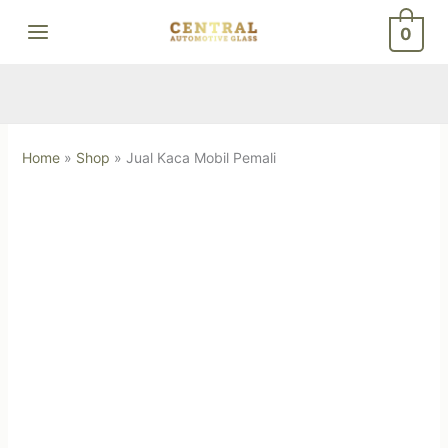
Skip
0
to
content
Home
»
Shop
»
Jual Kaca Mobil Pemali