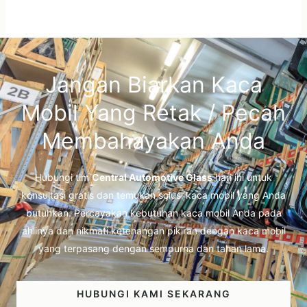
Jangan Biarkan Kaca
Mobil Yang Retak / Pecah
Membahayakan Anda
Hubungi tim
Central Automotive Glass
hari ini untuk
konsultasi gratis dan temukan solusi kaca mobil yang Anda
butuhkan. Percayakan kebutuhan kaca mobil Anda pada
ahlinya dan nikmati ketenangan pikiran dengan kaca mobil
yang terpasang dengan sempurna dan tahan lama.
HUBUNGI KAMI SEKARANG