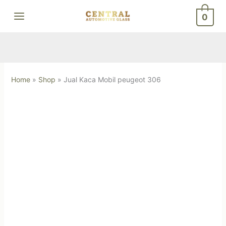
Skip
0
to
content
Home
»
Shop
»
Jual Kaca Mobil peugeot 306