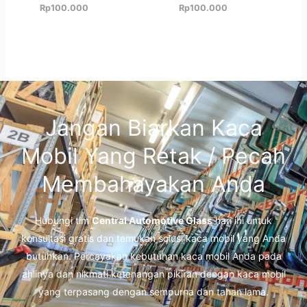
Rp
100.000
Rp
100.000
Jangan Biarkan Kaca
Mobil Yang Retak / Pecah
Membahayakan Anda
Hubungi tim
Central Automotive Glass
hari ini untuk
konsultasi gratis dan temukan solusi kaca mobil yang Anda
butuhkan. Percayakan kebutuhan kaca mobil Anda pada
ahlinya dan nikmati ketenangan pikiran dengan kaca mobil
yang terpasang dengan sempurna dan tahan lama.