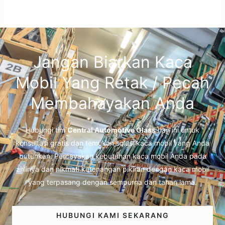
Jangan Biarkan Kaca
Mobil Yang Retak / Pecah
Membahayakan Anda
Hubungi tim
Central Automotive Glass
hari ini untuk
konsultasi gratis dan temukan solusi kaca mobil yang Anda
butuhkan. Percayakan kebutuhan kaca mobil Anda pada
ahlinya dan nikmati ketenangan pikiran dengan kaca mobil
yang terpasang dengan sempurna dan tahan lama.
HUBUNGI KAMI SEKARANG