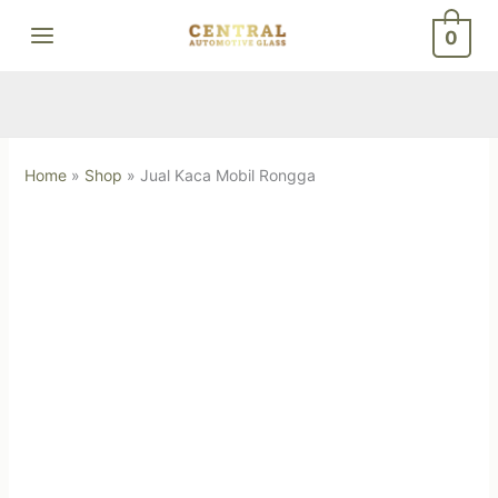
Skip
0
to
content
Home
»
Shop
»
Jual Kaca Mobil Rongga