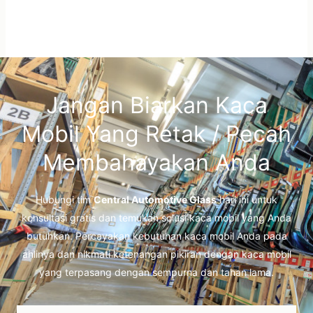
Jangan Biarkan Kaca
Mobil Yang Retak / Pecah
Membahayakan Anda
Hubungi tim
Central Automotive Glass
hari ini untuk
konsultasi gratis dan temukan solusi kaca mobil yang Anda
butuhkan. Percayakan kebutuhan kaca mobil Anda pada
ahlinya dan nikmati ketenangan pikiran dengan kaca mobil
yang terpasang dengan sempurna dan tahan lama.