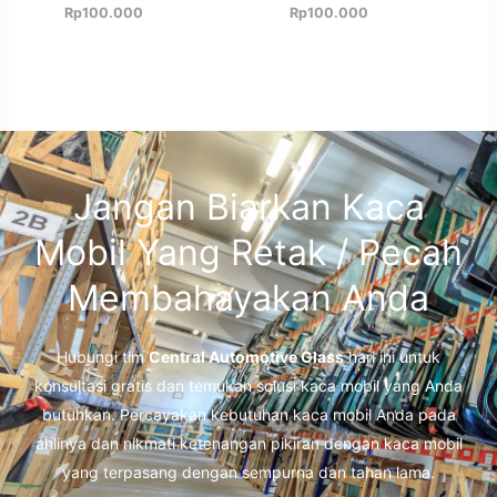
Rp
100.000
Rp
100.000
Jangan Biarkan Kaca
Mobil Yang Retak / Pecah
Membahayakan Anda
Hubungi tim
Central Automotive Glass
hari ini untuk
konsultasi gratis dan temukan solusi kaca mobil yang Anda
butuhkan. Percayakan kebutuhan kaca mobil Anda pada
ahlinya dan nikmati ketenangan pikiran dengan kaca mobil
yang terpasang dengan sempurna dan tahan lama.