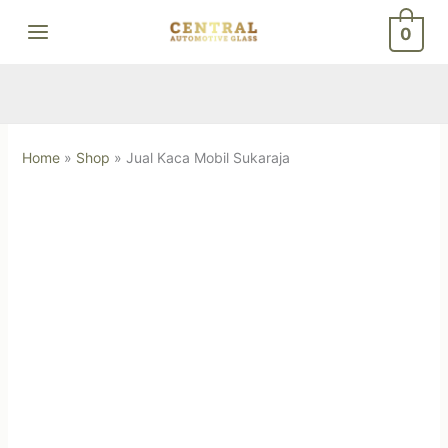
Skip
0
to
content
Home
»
Shop
»
Jual Kaca Mobil Sukaraja