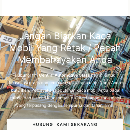
Jangan Biarkan Kaca
Mobil Yang Retak / Pecah
Membahayakan Anda
Hubungi tim
Central Automotive Glass
hari ini untuk
konsultasi gratis dan temukan solusi kaca mobil yang Anda
butuhkan. Percayakan kebutuhan kaca mobil Anda pada
ahlinya dan nikmati ketenangan pikiran dengan kaca mobil
yang terpasang dengan sempurna dan tahan lama.
HUBUNGI KAMI SEKARANG