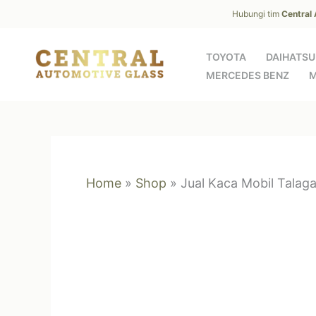
Skip
Hubungi tim
Central
to
content
TOYOTA
DAIHATSU
MERCEDES BENZ
M
Home
»
Shop
»
Jual Kaca Mobil Talag