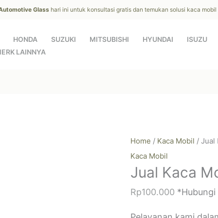
 Automotive Glass
hari ini untuk konsultasi gratis dan temukan solusi kaca mobi
HONDA
SUZUKI
MITSUBISHI
HYUNDAI
ISUZU
ERK LAINNYA
a
Home
/
Kaca Mobil
/ Jual
Kaca Mobil
Jual Kaca Mo
Rp
100.000
*Hubungi
Pelayanan kami dala